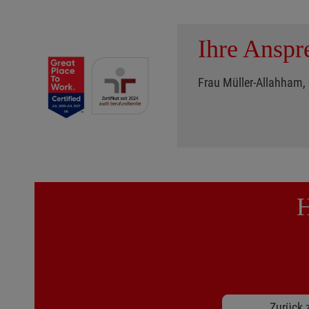
Ihre Anspr
Frau Müller-Allahham
H
Zurück z