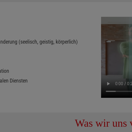
derung (seelisch, geistig, körperlich)
ation
ialen Diensten
Was wir uns v