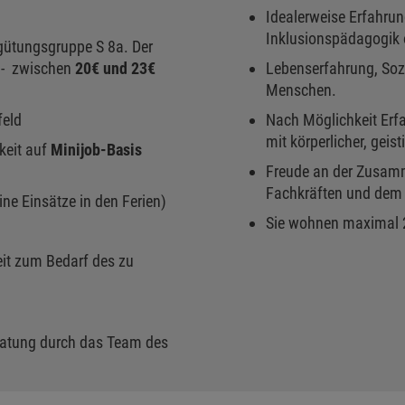
Idealerweise Erfahru
Inklusionspädagogik o
gütungsgruppe S 8a. Der
g - zwischen
20€ und 23€
Lebenserfahrung, So
Menschen.
feld
Nach Möglichkeit Erf
mit körperlicher, geis
keit auf
Minijob-Basis
Freude an der Zusam
Fachkräften und dem 
ine Einsätze in den Ferien)
Sie wohnen maximal 2
eit zum Bedarf des zu
ratung durch das Team des