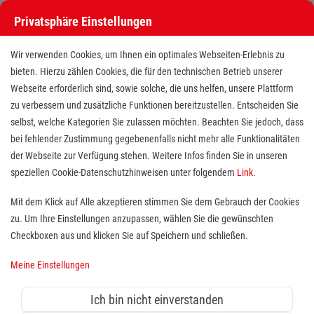
Privatsphäre Einstellungen
Wir verwenden Cookies, um Ihnen ein optimales Webseiten-Erlebnis zu
bieten. Hierzu zählen Cookies, die für den technischen Betrieb unserer
Webseite erforderlich sind, sowie solche, die uns helfen, unsere Plattform
zu verbessern und zusätzliche Funktionen bereitzustellen. Entscheiden Sie
selbst, welche Kategorien Sie zulassen möchten. Beachten Sie jedoch, dass
bei fehlender Zustimmung gegebenenfalls nicht mehr alle Funktionalitäten
der Webseite zur Verfügung stehen. Weitere Infos finden Sie in unseren
Osteopath (m/w/d)
speziellen Cookie-Datenschutzhinweisen unter folgendem
Link
.
Mit dem Klick auf Alle akzeptieren stimmen Sie dem Gebrauch der Cookies
zu. Um Ihre Einstellungen anzupassen, wählen Sie die gewünschten
Standort(e):
Bad Brückenau
Checkboxen aus und klicken Sie auf Speichern und schließen.
Du bist Therapeut oder Therapeutin? Du möchtest
dich weiterbilden und Teil eines familiären
Meine Einstellungen
Therapeuten-Teams werden? Dann bist du bei uns
genau richtig.
Ich bin nicht einverstanden