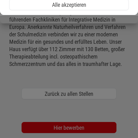
Alle akzeptieren
Die Malteser Klinik von Weckbecker in der bayerischen
Rhön zählt mit über 60-jähriger Tradition zu den
führenden Fachkliniken für Integrative Medizin in
Europa. Anerkannte Naturheilverfahren und Verfahren
der Schulmedizin verbinden wir zu einer modernen
Medizin für ein gesundes und erfülltes Leben. Unser
Haus verfügt über 112 Zimmer mit 130 Betten, großer
Therapieabteilung incl. osteopathischem
Schmerzzentrum und das alles in traumhafter Lage.
Zurück zu allen Stellen
Hier bewerben