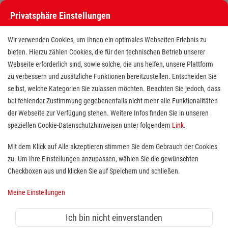
Privatsphäre Einstellungen
Wir verwenden Cookies, um Ihnen ein optimales Webseiten-Erlebnis zu
bieten. Hierzu zählen Cookies, die für den technischen Betrieb unserer
Webseite erforderlich sind, sowie solche, die uns helfen, unsere Plattform
zu verbessern und zusätzliche Funktionen bereitzustellen. Entscheiden Sie
selbst, welche Kategorien Sie zulassen möchten. Beachten Sie jedoch, dass
bei fehlender Zustimmung gegebenenfalls nicht mehr alle Funktionalitäten
der Webseite zur Verfügung stehen. Weitere Infos finden Sie in unseren
Operationstechnische Assistenten
speziellen Cookie-Datenschutzhinweisen unter folgendem
Link
.
(m/w/d) bzw.
Mit dem Klick auf Alle akzeptieren stimmen Sie dem Gebrauch der Cookies
zu. Um Ihre Einstellungen anzupassen, wählen Sie die gewünschten
Operationspflegefachkräfte
Checkboxen aus und klicken Sie auf Speichern und schließen.
Standort(e):
Erlangen
Meine Einstellungen
Ich bin nicht einverstanden
Vollzeit (38,5 Std.) ∼