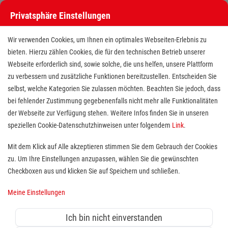
Privatsphäre Einstellungen
Wir verwenden Cookies, um Ihnen ein optimales Webseiten-Erlebnis zu
bieten. Hierzu zählen Cookies, die für den technischen Betrieb unserer
Webseite erforderlich sind, sowie solche, die uns helfen, unsere Plattform
zu verbessern und zusätzliche Funktionen bereitzustellen. Entscheiden Sie
selbst, welche Kategorien Sie zulassen möchten. Beachten Sie jedoch, dass
bei fehlender Zustimmung gegebenenfalls nicht mehr alle Funktionalitäten
der Webseite zur Verfügung stehen. Weitere Infos finden Sie in unseren
Notfallsanitäter oder
speziellen Cookie-Datenschutzhinweisen unter folgendem
Link
.
Rettungsassistent (m/w/d)
Mit dem Klick auf Alle akzeptieren stimmen Sie dem Gebrauch der Cookies
zu. Um Ihre Einstellungen anzupassen, wählen Sie die gewünschten
Standort(e):
Düsseldorf
Checkboxen aus und klicken Sie auf Speichern und schließen.
Du bist mit Herz und Kopf als Retter (m/w/d)
Meine Einstellungen
unterwegs und du möchtest endlich an einer Wache
arbeiten, wo Teamorientierung, gute Kommunikation,
Ich bin nicht einverstanden
kooperative Führung und Spaß an der Arbeit