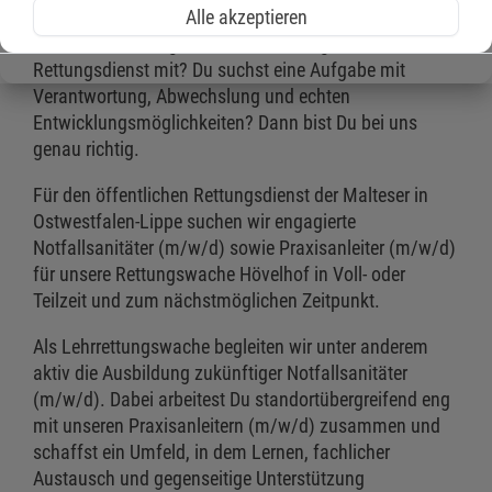
Alle akzeptieren
erfolgreich abgeschlossen, stehst kurz vor dem
Examen oder bringst bereits Erfahrung im
Rettungsdienst mit? Du suchst eine Aufgabe mit
Verantwortung, Abwechslung und echten
Entwicklungsmöglichkeiten? Dann bist Du bei uns
genau richtig.
Für den öffentlichen Rettungsdienst der Malteser in
Ostwestfalen-Lippe suchen wir engagierte
Notfallsanitäter (m/w/d) sowie Praxisanleiter (m/w/d)
für unsere Rettungswache Hövelhof in Voll- oder
Teilzeit und zum nächstmöglichen Zeitpunkt.
Als Lehrrettungswache begleiten wir unter anderem
aktiv die Ausbildung zukünftiger Notfallsanitäter
(m/w/d). Dabei arbeitest Du standortübergreifend eng
mit unseren Praxisanleitern (m/w/d) zusammen und
schaffst ein Umfeld, in dem Lernen, fachlicher
Austausch und gegenseitige Unterstützung