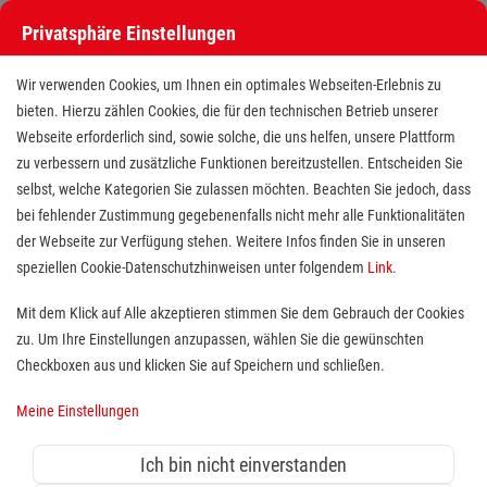
Privatsphäre Einstellungen
Wir verwenden Cookies, um Ihnen ein optimales Webseiten-Erlebnis zu
bieten. Hierzu zählen Cookies, die für den technischen Betrieb unserer
Webseite erforderlich sind, sowie solche, die uns helfen, unsere Plattform
zu verbessern und zusätzliche Funktionen bereitzustellen. Entscheiden Sie
selbst, welche Kategorien Sie zulassen möchten. Beachten Sie jedoch, dass
bei fehlender Zustimmung gegebenenfalls nicht mehr alle Funktionalitäten
der Webseite zur Verfügung stehen. Weitere Infos finden Sie in unseren
Notfallsanitäter (m/w/d) und
speziellen Cookie-Datenschutzhinweisen unter folgendem
Link
.
Praxisanleiter (m/w/d) in
Mit dem Klick auf Alle akzeptieren stimmen Sie dem Gebrauch der Cookies
zu. Um Ihre Einstellungen anzupassen, wählen Sie die gewünschten
Hövelhof
Checkboxen aus und klicken Sie auf Speichern und schließen.
Standort(e):
Hövelhof
Meine Einstellungen
Ich bin nicht einverstanden
Du hast Deine rettungsdienstliche Ausbildung