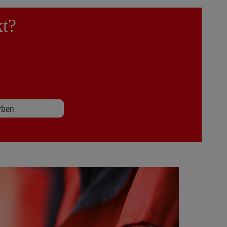
kt?
rben