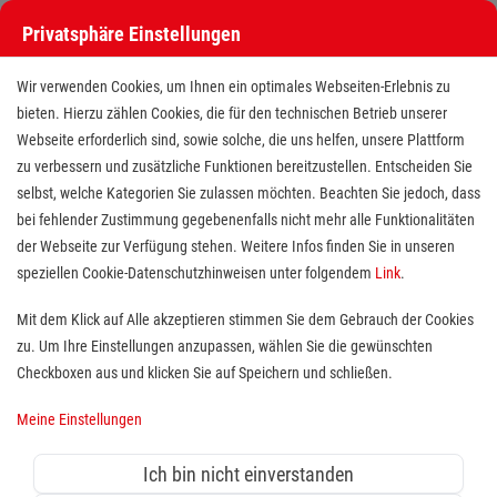
Privatsphäre Einstellungen
Wir verwenden Cookies, um Ihnen ein optimales Webseiten-Erlebnis zu
bieten. Hierzu zählen Cookies, die für den technischen Betrieb unserer
Webseite erforderlich sind, sowie solche, die uns helfen, unsere Plattform
zu verbessern und zusätzliche Funktionen bereitzustellen. Entscheiden Sie
selbst, welche Kategorien Sie zulassen möchten. Beachten Sie jedoch, dass
bei fehlender Zustimmung gegebenenfalls nicht mehr alle Funktionalitäten
der Webseite zur Verfügung stehen. Weitere Infos finden Sie in unseren
Notfallsanitäter (m/w/d) als
speziellen Cookie-Datenschutzhinweisen unter folgendem
Link
.
Praxisanleiter (m/w/d)
Mit dem Klick auf Alle akzeptieren stimmen Sie dem Gebrauch der Cookies
zu. Um Ihre Einstellungen anzupassen, wählen Sie die gewünschten
Standort(e):
Pulheim
Checkboxen aus und klicken Sie auf Speichern und schließen.
"Vor den Toren Kölns" bedeutet eine gute Mischung
Meine Einstellungen
aus Stadt- und Landrettung. Wo es das gibt? Auf
unserer Wache in Pulheim / Sinnersdorf. Dort besetzen
Ich bin nicht einverstanden
wir 2 RTWs: Einen RTW im 24-Stunden und den zweiten