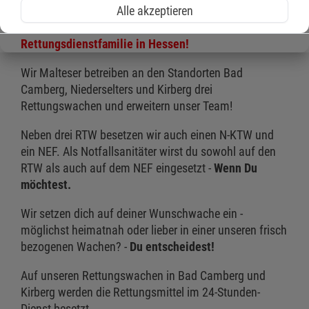
Alle akzeptieren
Retten ist für dich Teamsport?
Dann rette mit und werde Teil der
Malteser
Rettungsdienstfamilie in Hessen!
Wir Malteser betreiben an den Standorten Bad
Camberg, Niederselters und Kirberg drei
Rettungswachen und erweitern unser Team!
Neben drei RTW besetzen wir auch einen N-KTW und
ein NEF. Als Notfallsanitäter wirst du sowohl auf den
RTW als auch auf dem NEF eingesetzt -
Wenn Du
möchtest.
Wir setzen dich auf deiner Wunschwache ein -
möglichst heimatnah oder lieber in einer unseren frisch
bezogenen Wachen? -
Du entscheidest!
Auf unseren Rettungswachen in Bad Camberg und
Kirberg werden die Rettungsmittel im 24-Stunden-
Dienst besetzt.