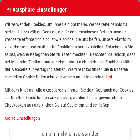
Privatsphäre Einstellungen
Wir verwenden Cookies, um Ihnen ein optimales Webseiten-Erlebnis zu
bieten. Hierzu zählen Cookies, die für den technischen Betrieb unserer
Webseite erforderlich sind, sowie solche, die uns helfen, unsere Plattform
zu verbessern und zusätzliche Funktionen bereitzustellen. Entscheiden Sie
selbst, welche Kategorien Sie zulassen möchten. Beachten Sie jedoch, dass
bei fehlender Zustimmung gegebenenfalls nicht mehr alle Funktionalitäten
der Webseite zur Verfügung stehen. Weitere Infos finden Sie in unseren
Notfallsanitäter (m/w/d)
speziellen Cookie-Datenschutzhinweisen unter folgendem
Link
.
Mit dem Klick auf Alle akzeptieren stimmen Sie dem Gebrauch der Cookies
zu. Um Ihre Einstellungen anzupassen, wählen Sie die gewünschten
Standort(e):
Kirberg, Niederselters, Bad Camberg
Checkboxen aus und klicken Sie auf Speichern und schließen.
Meine Einstellungen
in Vollzeit oder Teilzeit, ab sofort
Ich bin nicht einverstanden
Du bist Notfallsanitäter (m/w/d) aus Leidenschaft und