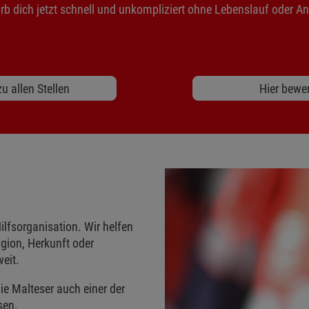
b dich jetzt schnell und unkompliziert ohne Lebenslauf oder A
u allen Stellen
Hier bewe
ilfsorganisation. Wir helfen
gion, Herkunft oder
eit.
ie Malteser auch einer der
sen.