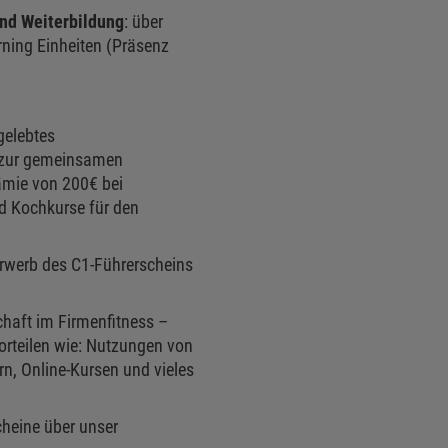
und Weiterbildung
: über
rning Einheiten (Präsenz
gelebtes
 zur gemeinsamen
mie von 200€ bei
d Kochkurse für den
Erwerb des C1-Führerscheins
chaft im Firmenfitness –
orteilen wie: Nutzungen von
, Online-Kursen und vieles
cheine über unser