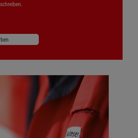
nschreiben.
rben