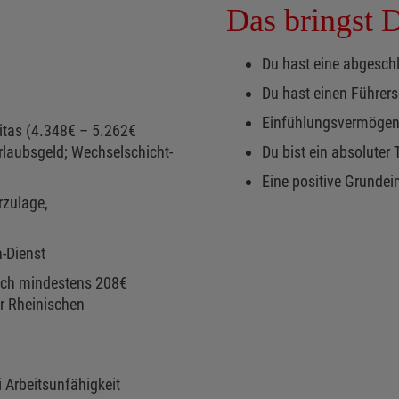
Das bringst 
Du hast eine abgesch
Du hast einen Führers
Einfühlungsvermögen
itas (4.348€ – 5.262€
Urlaubsgeld; Wechselschicht-
Du bist ein absolute
Eine positive Grundein
rzulage,
-Dienst
Dich mindestens 208€
er Rheinischen
 Arbeitsunfähigkeit