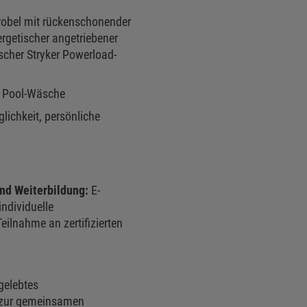
robel mit rückenschonender
ergetischer angetriebener
scher Stryker Powerload-
d Pool-Wäsche
lichkeit, persönliche
und Weiterbildung:
E-
ndividuelle
ilnahme an zertifizierten
gelebtes
 zur gemeinsamen