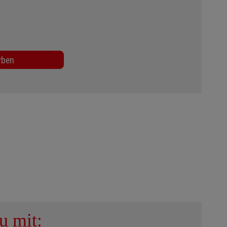
rben
u mit: