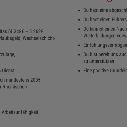
Du hast eine abgesch
Du hast einen Führers
Du kannst einen Nach
itas (4.348€ – 5.262€
Weiterbildungen vorw
Urlaubsgeld; Wechselschicht-
Einfühlungsvermögen
rzulage,
Du bist bereit uns a
zu unterstützen
-Dienst
Eine positive Grundein
Dich mindestens 208€
er Rheinischen
 Arbeitsunfähigkeit