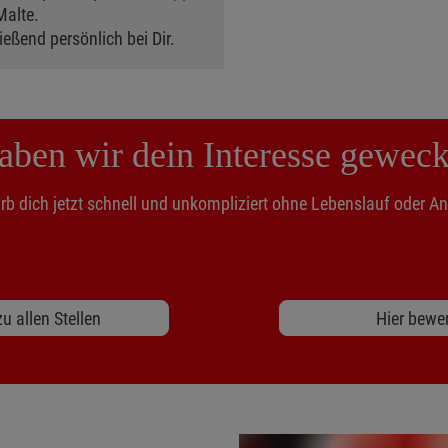
Malte.
eßend persönlich bei Dir.
aben wir dein Interesse geweck
b dich jetzt schnell und unkompliziert ohne Lebenslauf oder A
u allen Stellen
Hier bewe