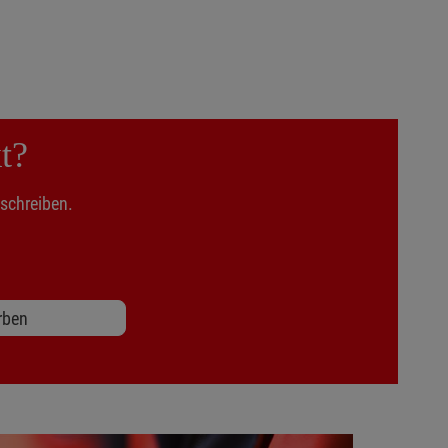
t?
nschreiben.
rben