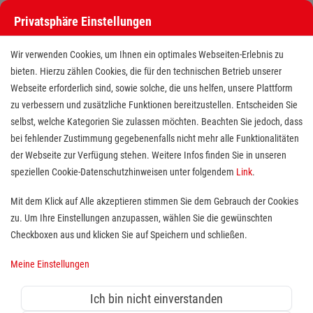
Privatsphäre Einstellungen
Wir verwenden Cookies, um Ihnen ein optimales Webseiten-Erlebnis zu
bieten. Hierzu zählen Cookies, die für den technischen Betrieb unserer
Webseite erforderlich sind, sowie solche, die uns helfen, unsere Plattform
zu verbessern und zusätzliche Funktionen bereitzustellen. Entscheiden Sie
selbst, welche Kategorien Sie zulassen möchten. Beachten Sie jedoch, dass
bei fehlender Zustimmung gegebenenfalls nicht mehr alle Funktionalitäten
der Webseite zur Verfügung stehen. Weitere Infos finden Sie in unseren
Notfallsanitäter (m/w/d)
speziellen Cookie-Datenschutzhinweisen unter folgendem
Link
.
Mit dem Klick auf Alle akzeptieren stimmen Sie dem Gebrauch der Cookies
zu. Um Ihre Einstellungen anzupassen, wählen Sie die gewünschten
Standort(e):
Solingen
Checkboxen aus und klicken Sie auf Speichern und schließen.
Meine Einstellungen
Du bist Notfallsanitäter (m/w/d) aus Leidenschaft und
Retten ist für Dich Teamsache?
Ich bin nicht einverstanden