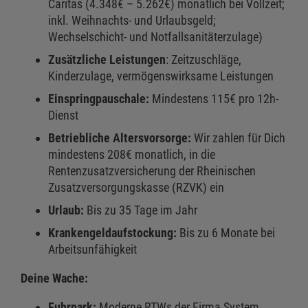
Caritas (4.348€ – 5.262€) monatlich bei Vollzeit;
inkl. Weihnachts- und Urlaubsgeld;
Wechselschicht- und Notfallsanitäterzulage)
Zusätzliche Leistungen
: Zeitzuschläge,
Kinderzulage, vermögenswirksame Leistungen
Einspringpauschale:
Mindestens 115€ pro 12h-
Dienst
Betriebliche Altersvorsorge:
Wir zahlen für Dich
mindestens 208€ monatlich, in die
Rentenzusatzversicherung der Rheinischen
Zusatzversorgungskasse (RZVK) ein
Urlaub:
Bis zu 35 Tage im Jahr
Krankengeldaufstockung:
Bis zu 6 Monate bei
Arbeitsunfähigkeit
Deine Wache:
Fuhrpark:
Moderne RTWs der Firma System