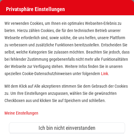
Privatsphäre Einstellungen
Wir verwenden Cookies, um Ihnen ein optimales Webseiten-Erlebnis zu
bieten. Hierzu zählen Cookies, die für den technischen Betrieb unserer
Webseite erforderlich sind, sowie solche, die uns helfen, unsere Plattform
zu verbessern und zusätzliche Funktionen bereitzustellen. Entscheiden Sie
selbst, welche Kategorien Sie zulassen möchten. Beachten Sie jedoch, dass
bei fehlender Zustimmung gegebenenfalls nicht mehr alle Funktionalitäten
der Webseite zur Verfügung stehen. Weitere Infos finden Sie in unseren
Notfallsanitäter (m/w/d)
speziellen Cookie-Datenschutzhinweisen unter folgendem
Link
.
Mit dem Klick auf Alle akzeptieren stimmen Sie dem Gebrauch der Cookies
zu. Um Ihre Einstellungen anzupassen, wählen Sie die gewünschten
Standort(e):
Usingen, Schmitten, Weilrod
Checkboxen aus und klicken Sie auf Speichern und schließen.
Meine Einstellungen
in Vollzeit, in Teilzeit oder auf 603€-Basis,
unbefristet, ab sofort
Ich bin nicht einverstanden