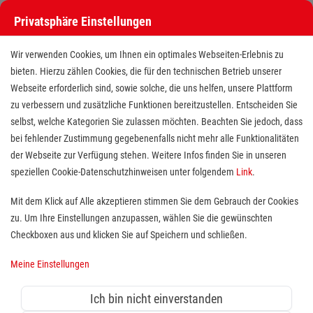
Privatsphäre Einstellungen
Wir verwenden Cookies, um Ihnen ein optimales Webseiten-Erlebnis zu
bieten. Hierzu zählen Cookies, die für den technischen Betrieb unserer
Webseite erforderlich sind, sowie solche, die uns helfen, unsere Plattform
zu verbessern und zusätzliche Funktionen bereitzustellen. Entscheiden Sie
selbst, welche Kategorien Sie zulassen möchten. Beachten Sie jedoch, dass
bei fehlender Zustimmung gegebenenfalls nicht mehr alle Funktionalitäten
der Webseite zur Verfügung stehen. Weitere Infos finden Sie in unseren
Notfallsanitäter (m/w/d)
speziellen Cookie-Datenschutzhinweisen unter folgendem
Link
.
Mit dem Klick auf Alle akzeptieren stimmen Sie dem Gebrauch der Cookies
zu. Um Ihre Einstellungen anzupassen, wählen Sie die gewünschten
Standort(e):
Ludwigshafen, Schifferstadt
Checkboxen aus und klicken Sie auf Speichern und schließen.
Meine Einstellungen
in Vollzeit, in Teilzeit (mind. 19,5 Std.), unbefristet,
ab sofort
Ich bin nicht einverstanden