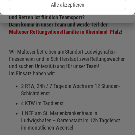
Alle akzeptieren
Du bist Notfallsanitäter (m/w/d) aus Leidenschaft
und Retten ist für dich Teamsport?
Dann komm in unser Team und werde Teil der
Malteser Rettungsdienstfamilie in Rheinland-Pfalz!
Wir Malteser betreiben am Standort Ludwigshafen -
Friesenheim und in Schifferstadt zwei Rettungswachen
und suchen Unterstützung für unser Team!
Im Einsatz haben wir:
2 RTW, 24h / 7 Tage die Woche im 12 Stunden-
Schichtdienst
4 KTW im Tagdienst
1 NEF am St. Marienkrankenhaus in
Ludwigshafen – Gartenstadt im 12h Tagdienst
im monatlichen Wechsel