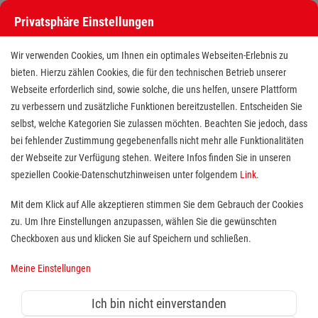
Privatsphäre Einstellungen
Wir verwenden Cookies, um Ihnen ein optimales Webseiten-Erlebnis zu
bieten. Hierzu zählen Cookies, die für den technischen Betrieb unserer
Webseite erforderlich sind, sowie solche, die uns helfen, unsere Plattform
zu verbessern und zusätzliche Funktionen bereitzustellen. Entscheiden Sie
selbst, welche Kategorien Sie zulassen möchten. Beachten Sie jedoch, dass
bei fehlender Zustimmung gegebenenfalls nicht mehr alle Funktionalitäten
der Webseite zur Verfügung stehen. Weitere Infos finden Sie in unseren
Notfallsanitäter als Praxisanleiter
speziellen Cookie-Datenschutzhinweisen unter folgendem
Link
.
(m/w/d)
Mit dem Klick auf Alle akzeptieren stimmen Sie dem Gebrauch der Cookies
zu. Um Ihre Einstellungen anzupassen, wählen Sie die gewünschten
Standort(e):
Butzbach
Checkboxen aus und klicken Sie auf Speichern und schließen.
Meine Einstellungen
in Vollzeit, ab sofort
Ich bin nicht einverstanden
Du bist Notfallsanitäter (m/w/d) aus Leidenschaft?