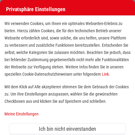
Privatsphäre Einstellungen
Wir verwenden Cookies, um Ihnen ein optimales Webseiten-Erlebnis zu
bieten. Hierzu zählen Cookies, die für den technischen Betrieb unserer
Webseite erforderlich sind, sowie solche, die uns helfen, unsere Plattform
zu verbessern und zusätzliche Funktionen bereitzustellen. Entscheiden Sie
selbst, welche Kategorien Sie zulassen möchten. Beachten Sie jedoch, dass
bei fehlender Zustimmung gegebenenfalls nicht mehr alle Funktionalitäten
der Webseite zur Verfügung stehen. Weitere Infos finden Sie in unseren
Notfallsanitäter als Lehrkraft
speziellen Cookie-Datenschutzhinweisen unter folgendem
Link
.
(m/w/d) im Rettungsdienst
Mit dem Klick auf Alle akzeptieren stimmen Sie dem Gebrauch der Cookies
zu. Um Ihre Einstellungen anzupassen, wählen Sie die gewünschten
Standort(e):
Bonn
Checkboxen aus und klicken Sie auf Speichern und schließen.
Sie brennen für die rettungsdienstliche Ausbildung und
Meine Einstellungen
möchten Ihr Wissen mit Begeisterung weitergeben? Sie
suchen eine verantwortungsvolle Aufgabe in einer
Ich bin nicht einverstanden
modernen Hilfsorganisation, die Ihnen vielfältige