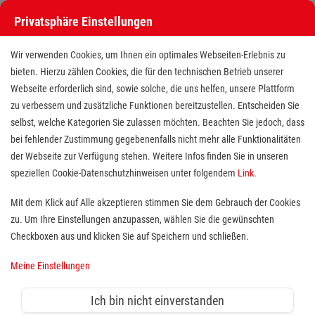
Privatsphäre Einstellungen
Wir verwenden Cookies, um Ihnen ein optimales Webseiten-Erlebnis zu
bieten. Hierzu zählen Cookies, die für den technischen Betrieb unserer
Webseite erforderlich sind, sowie solche, die uns helfen, unsere Plattform
zu verbessern und zusätzliche Funktionen bereitzustellen. Entscheiden Sie
selbst, welche Kategorien Sie zulassen möchten. Beachten Sie jedoch, dass
bei fehlender Zustimmung gegebenenfalls nicht mehr alle Funktionalitäten
der Webseite zur Verfügung stehen. Weitere Infos finden Sie in unseren
Nebenjob im Schulbegleitdienst -
speziellen Cookie-Datenschutzhinweisen unter folgendem
Link
.
für Studierende (m/w/d)
Mit dem Klick auf Alle akzeptieren stimmen Sie dem Gebrauch der Cookies
zu. Um Ihre Einstellungen anzupassen, wählen Sie die gewünschten
Standort(e):
Landkreis Vechta, Landkreis
Checkboxen aus und klicken Sie auf Speichern und schließen.
Cloppenburg
Meine Einstellungen
Du möchtest Dein Studium durch
praktische
Erfahrungen im sozialen Bereich
ergänzen? Als
Ich bin nicht einverstanden
Springer (m/w/d) in der Schulbegleitung
unterstützt