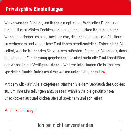
Privatsphäre Einstellungen
Wir verwenden Cookies, um Ihnen ein optimales Webseiten-Erlebnis zu
bieten. Hierzu zählen Cookies, die für den technischen Betrieb unserer
Webseite erforderlich sind, sowie solche, die uns helfen, unsere Plattform
zu verbessern und zusätzliche Funktionen bereitzustellen. Entscheiden Sie
selbst, welche Kategorien Sie zulassen möchten. Beachten Sie jedoch, dass
bei fehlender Zustimmung gegebenenfalls nicht mehr alle Funktionalitäten
der Webseite zur Verfügung stehen. Weitere Infos finden Sie in unseren
Multiplikatorenbetreuer (m/w/d)
speziellen Cookie-Datenschutzhinweisen unter folgendem
Link
.
für die Sozialen Dienste
Mit dem Klick auf Alle akzeptieren stimmen Sie dem Gebrauch der Cookies
zu. Um Ihre Einstellungen anzupassen, wählen Sie die gewünschten
Standort(e):
Leverkusen
Checkboxen aus und klicken Sie auf Speichern und schließen.
Meine Einstellungen
Sie interessieren sich für eine Tätigkeit, in der
Ich bin nicht einverstanden
Beziehungsarbeit, Netzwerkarbeit und soziales