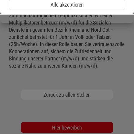
Engagement zusammenkommen? Dann sind Sie bei
Alle akzeptieren
uns genau richtig.
Zum nächstmöglichen Zeitpunkt suchen wir einen
Multiplikatorenbetreuer (m/w/d) für die Sozialen
Dienste im gesamten Bezirk Rheinland Nord Ost –
zunächst befristet für 1 Jahr in Voll- oder Teilzeit
(25h/Woche). In dieser Rolle bauen Sie vertrauensvolle
Kooperationen auf, sichern die Zufriedenheit und
Bindung unserer Partner (m/w/d) und stärken die
soziale Nähe zu unseren Kunden (m/w/d).
Zurück zu allen Stellen
Hier bewerben