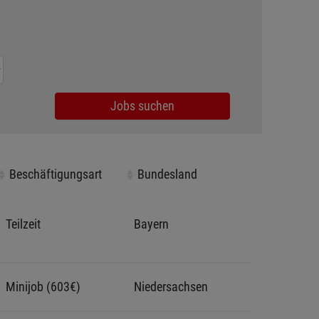
Jobs suchen
Beschäftigungsart
Beschäftigungsart
Bundesland
Bundesland
Teilzeit
Bayern
Minijob (603€)
Niedersachsen