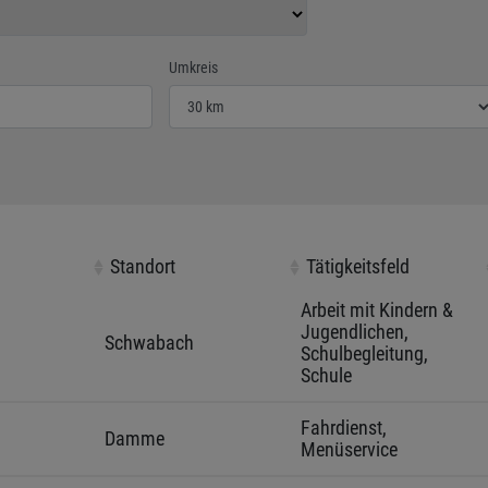
der Postleitzahl ein
Wählen Sie den Umkreis für die Jobsuche
Umkreis
Standort
Standort
Tätigkeitsfeld
Tätigkeitsfeld
Arbeit mit Kindern & 
Jugendlichen, 
Schwabach 
Schulbegleitung, 
Schule
Fahrdienst, 
Damme 
Menüservice