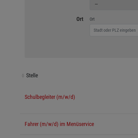
Geben Sie eine Stadt o
Ort
Ort
Stelle
Stelle
Schulbegleiter (m/w/d)
Fahrer (m/w/d) im Menüservice