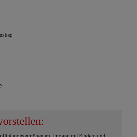
usstieg
ge
orstellen:
Einfühlungsvermögen im Umgang mit Kindern und