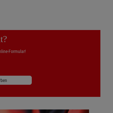
t?
line-Formular!
rben