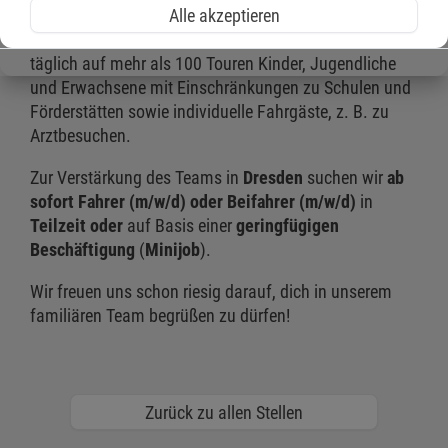
Alle akzeptieren
Die Flotte unseres
Fahrdienstes
in
Dresden
befördert
täglich auf mehr als 100 Touren Kinder, Jugendliche
und Erwachsene mit Einschränkungen zu Schulen und
Förderstätten sowie individuelle Fahrgäste, z. B. zu
Arztbesuchen.
Zur Verstärkung des Teams in
Dresden
suchen wir
ab
sofort Fahrer (m/w/d) oder Beifahrer (m/w/d)
in
Teilzeit oder
auf Basis einer
geringfügigen
Beschäftigung
(
Minijob
).
Wir freuen uns schon riesig darauf, dich in unserem
familiären Team begrüßen zu dürfen!
Zurück zu allen Stellen