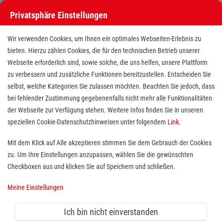
Privatsphäre Einstellungen
Wir verwenden Cookies, um Ihnen ein optimales Webseiten-Erlebnis zu
bieten. Hierzu zählen Cookies, die für den technischen Betrieb unserer
Webseite erforderlich sind, sowie solche, die uns helfen, unsere Plattform
zu verbessern und zusätzliche Funktionen bereitzustellen. Entscheiden Sie
selbst, welche Kategorien Sie zulassen möchten. Beachten Sie jedoch, dass
bei fehlender Zustimmung gegebenenfalls nicht mehr alle Funktionalitäten
der Webseite zur Verfügung stehen. Weitere Infos finden Sie in unseren
Mitarbeiter (m/w/d) im Fahrdienst
speziellen Cookie-Datenschutzhinweisen unter folgendem
Link
.
Mit dem Klick auf Alle akzeptieren stimmen Sie dem Gebrauch der Cookies
zu. Um Ihre Einstellungen anzupassen, wählen Sie die gewünschten
Standort(e):
Dresden
Checkboxen aus und klicken Sie auf Speichern und schließen.
Mobilität und Unabhängigkeit bedeuten
Lebensqualität. Als
Fahrerin oder Fahrer im Malteser
Meine Einstellungen
Fahrdienst
kannst du andere Menschen dabei
unterstützen, ein möglichst mobiles und unabhängiges
Ich bin nicht einverstanden
Leben zu führen.