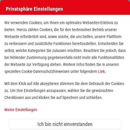
Privatsphäre Einstellungen
Stellenangebote bei den Maltesern
Wir verwenden Cookies, um Ihnen ein optimales Webseiten-Erlebnis zu
bieten. Hierzu zählen Cookies, die für den technischen Betrieb unserer
Webseite erforderlich sind, sowie solche, die uns helfen, unsere Plattform
zu verbessern und zusätzliche Funktionen bereitzustellen. Entscheiden Sie
selbst, welche Kategorien Sie zulassen möchten. Beachten Sie jedoch, dass
bei fehlender Zustimmung gegebenenfalls nicht mehr alle Funktionalitäten
der Webseite zur Verfügung stehen. Weitere Infos finden Sie in unseren
Stellenangebote bei den Maltesern
speziellen Cookie-Datenschutzhinweisen unter folgendem
Link
.
Finde deutschlandweit offene Stellen bei einem der größten
Mit dem Klick auf Alle akzeptieren stimmen Sie dem Gebrauch der Cookies
Arbeitgeber im Gesundheits- und Sozialwesen in Vollzeit,
zu. Um Ihre Einstellungen anzupassen, wählen Sie die gewünschten
Teilzeit, als Minijob, Trainee oder FSJ!
Checkboxen aus und klicken Sie auf Speichern und schließen.
Meine Einstellungen
Suche
Ich bin nicht einverstanden
Jobs suchen