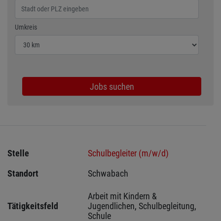
Wählen Sie den Umkreis für die Jobsuche
Umkreis
Jobs suchen
Stelle
Schulbegleiter (m/w/d)
Standort
Schwabach 
Arbeit mit Kindern & 
Tätigkeitsfeld
Jugendlichen, Schulbegleitung, 
Schule