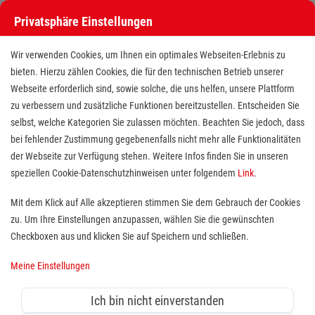
Privatsphäre Einstellungen
Stellenangebote bei den Maltesern
Wir verwenden Cookies, um Ihnen ein optimales Webseiten-Erlebnis zu
bieten. Hierzu zählen Cookies, die für den technischen Betrieb unserer
Webseite erforderlich sind, sowie solche, die uns helfen, unsere Plattform
zu verbessern und zusätzliche Funktionen bereitzustellen. Entscheiden Sie
selbst, welche Kategorien Sie zulassen möchten. Beachten Sie jedoch, dass
bei fehlender Zustimmung gegebenenfalls nicht mehr alle Funktionalitäten
der Webseite zur Verfügung stehen. Weitere Infos finden Sie in unseren
Stellenangebote bei den Maltesern
speziellen Cookie-Datenschutzhinweisen unter folgendem
Link
.
Finde deutschlandweit offene Stellen bei einem der größten
Mit dem Klick auf Alle akzeptieren stimmen Sie dem Gebrauch der Cookies
Arbeitgeber im Gesundheits- und Sozialwesen in Vollzeit,
zu. Um Ihre Einstellungen anzupassen, wählen Sie die gewünschten
Teilzeit, als Minijob, Trainee oder FSJ!
Checkboxen aus und klicken Sie auf Speichern und schließen.
Meine Einstellungen
Suche
Ich bin nicht einverstanden
Jobs suchen