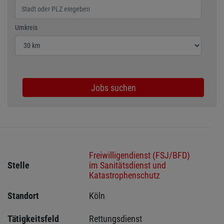
Wählen Sie den Umkreis für die Jobsuche
Umkreis
Jobs suchen
Freiwilligendienst (FSJ/BFD)
Stelle
im Sanitätsdienst und
Katastrophenschutz
Standort
Köln 
Tätigkeitsfeld
Rettungsdienst