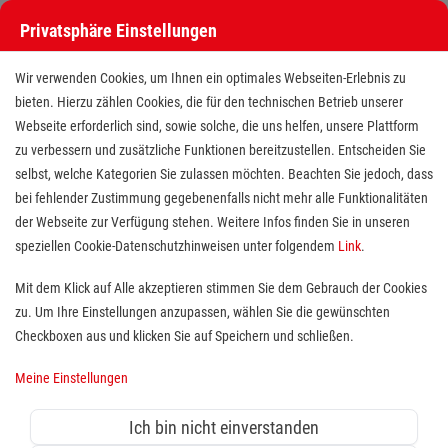
Privatsphäre Einstellungen
Wir verwenden Cookies, um Ihnen ein optimales Webseiten-Erlebnis zu
bieten. Hierzu zählen Cookies, die für den technischen Betrieb unserer
Webseite erforderlich sind, sowie solche, die uns helfen, unsere Plattform
zu verbessern und zusätzliche Funktionen bereitzustellen. Entscheiden Sie
selbst, welche Kategorien Sie zulassen möchten. Beachten Sie jedoch, dass
bei fehlender Zustimmung gegebenenfalls nicht mehr alle Funktionalitäten
der Webseite zur Verfügung stehen. Weitere Infos finden Sie in unseren
Mitarbeiter in der
speziellen Cookie-Datenschutzhinweisen unter folgendem
Link
.
Ganztagsbetreuung (m/w/d)
Mit dem Klick auf Alle akzeptieren stimmen Sie dem Gebrauch der Cookies
zu. Um Ihre Einstellungen anzupassen, wählen Sie die gewünschten
Standort(e):
Wörrstadt
Checkboxen aus und klicken Sie auf Speichern und schließen.
Meine Einstellungen
Auf Minijob-Basis 603€ (4-8 Std./Wo.), ab
Ich bin nicht einverstanden
10.08.2026, befristet