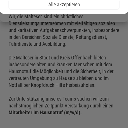
Alle akzeptieren
sofort
Wir, die Malteser, sind ein christliches
Dienstleistungsunternehmen mit vielfältigen sozialen
und karitativen Aufgabenschwerpunkten, insbesondere
in den Bereichen Soziale Dienste, Rettungsdienst,
Fahrdienste und Ausbildung.
Die Malteser in Stadt und Kreis Offenbach bieten
insbesondere alten und kranken Menschen mit dem
Hausnotruf die Möglichkeit und die Sicherheit, in der
vertrauten Umgebung zu Hause zu bleiben und im
Notfall per Knopfdruck Hilfe herbeizuholen.
Zur Unterstützung unseres Teams suchen wir zum
nächstmöglichen Zeitpunkt Verstärkung durch einen
Mitarbeiter im Hausnotruf (m/w/d).