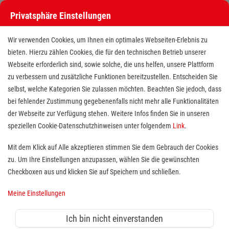
Privatsphäre Einstellungen
Wir verwenden Cookies, um Ihnen ein optimales Webseiten-Erlebnis zu
bieten. Hierzu zählen Cookies, die für den technischen Betrieb unserer
Webseite erforderlich sind, sowie solche, die uns helfen, unsere Plattform
zu verbessern und zusätzliche Funktionen bereitzustellen. Entscheiden Sie
selbst, welche Kategorien Sie zulassen möchten. Beachten Sie jedoch, dass
bei fehlender Zustimmung gegebenenfalls nicht mehr alle Funktionalitäten
der Webseite zur Verfügung stehen. Weitere Infos finden Sie in unseren
Mitarbeiter im Sozialen
speziellen Cookie-Datenschutzhinweisen unter folgendem
Link
.
Hintergrunddienst Hausnotruf
Mit dem Klick auf Alle akzeptieren stimmen Sie dem Gebrauch der Cookies
zu. Um Ihre Einstellungen anzupassen, wählen Sie die gewünschten
(m/w/d)
Checkboxen aus und klicken Sie auf Speichern und schließen.
Standort(e):
Obertshausen
Meine Einstellungen
Ich bin nicht einverstanden
In Teilzeit (20-30 Wo./Std.) oder auf Minijobbasis, ab