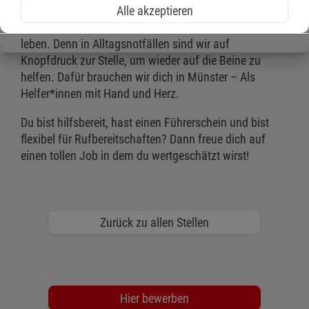
Alle akzeptieren
Unser Hausnotruf ermöglicht es älteren und kranken
Menschen sicher in den vertrauten vier Wänden zu
leben. Denn in Alltagsnotfällen sind wir auf
Knopfdruck zur Stelle, um wieder auf die Beine zu
helfen. Dafür brauchen wir dich in Münster – Als
Helfer*innen mit Hand und Herz.
Du bist hilfsbereit, hast einen Führerschein und bist
flexibel für Rufbereitschaften? Dann freue dich auf
einen tollen Job in dem du wertgeschätzt wirst!
Zurück zu allen Stellen
Hier bewerben