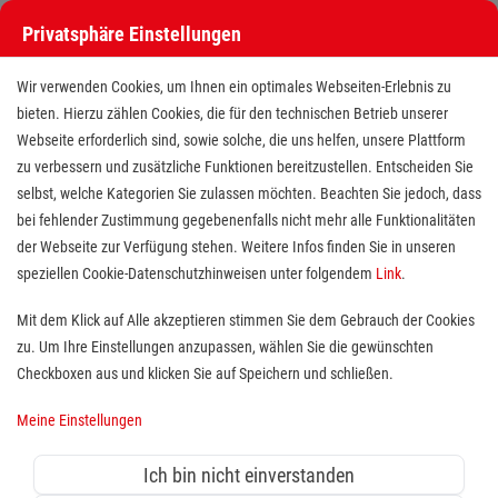
Privatsphäre Einstellungen
Wir verwenden Cookies, um Ihnen ein optimales Webseiten-Erlebnis zu
bieten. Hierzu zählen Cookies, die für den technischen Betrieb unserer
Webseite erforderlich sind, sowie solche, die uns helfen, unsere Plattform
zu verbessern und zusätzliche Funktionen bereitzustellen. Entscheiden Sie
selbst, welche Kategorien Sie zulassen möchten. Beachten Sie jedoch, dass
bei fehlender Zustimmung gegebenenfalls nicht mehr alle Funktionalitäten
der Webseite zur Verfügung stehen. Weitere Infos finden Sie in unseren
Mitarbeiter Rufbereitschaft
speziellen Cookie-Datenschutzhinweisen unter folgendem
Link
.
(m/w/d) im Hausnotruf als
Mit dem Klick auf Alle akzeptieren stimmen Sie dem Gebrauch der Cookies
zu. Um Ihre Einstellungen anzupassen, wählen Sie die gewünschten
Quereinsteiger
Checkboxen aus und klicken Sie auf Speichern und schließen.
Standort(e):
Münster
Meine Einstellungen
Du möchtest dich sozial engagieren? Und mit
sinnvoller Arbeit dein Geld verdienen?
Ich bin nicht einverstanden