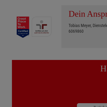
Dein Anspr
Tobias Meyer, Dienstele
6069860
H