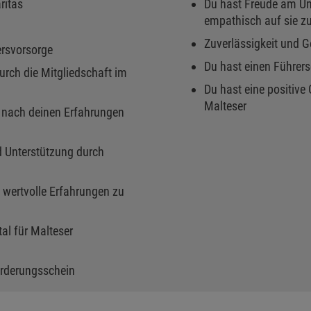
aritas
Du hast Freude am U
empathisch auf sie z
Zuverlässigkeit und G
ltersvorsorge
Du hast einen Führers
ch die Mitgliedschaft im
Du hast eine positive
Malteser
ng nach deinen Erfahrungen
d Unterstützung durch
 wertvolle Erfahrungen zu
al für Malteser
förderungsschein