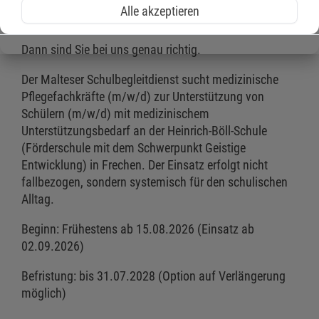
Fachkompetenz sinnstiftend im schulischen Alltag
Alle akzeptieren
einsetzen?
Dann sind Sie bei uns genau richtig.
Der Malteser Schulbegleitdienst sucht medizinische
Pflegefachkräfte (m/w/d) zur Unterstützung von
Schülern (m/w/d) mit medizinischem
Unterstützungsbedarf an der Heinrich-Böll-Schule
(Förderschule mit dem Schwerpunkt Geistige
Entwicklung) in Frechen. Der Einsatz erfolgt nicht
fallbezogen, sondern systemisch für den schulischen
Alltag.
Beginn: Frühestens ab 15.08.2026 (Einsatz ab
02.09.2026)
Befristung: bis 31.07.2028 (Option auf Verlängerung
möglich)