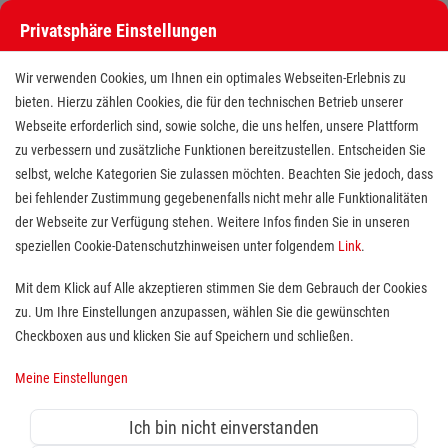
Privatsphäre Einstellungen
Wir verwenden Cookies, um Ihnen ein optimales Webseiten-Erlebnis zu
bieten. Hierzu zählen Cookies, die für den technischen Betrieb unserer
Webseite erforderlich sind, sowie solche, die uns helfen, unsere Plattform
zu verbessern und zusätzliche Funktionen bereitzustellen. Entscheiden Sie
selbst, welche Kategorien Sie zulassen möchten. Beachten Sie jedoch, dass
bei fehlender Zustimmung gegebenenfalls nicht mehr alle Funktionalitäten
der Webseite zur Verfügung stehen. Weitere Infos finden Sie in unseren
Medizinische Fachkraft (m/w/d)
speziellen Cookie-Datenschutzhinweisen unter folgendem
Link
.
an einer Förderschule in Frechen
Mit dem Klick auf Alle akzeptieren stimmen Sie dem Gebrauch der Cookies
zu. Um Ihre Einstellungen anzupassen, wählen Sie die gewünschten
Standort(e):
Frechen
Checkboxen aus und klicken Sie auf Speichern und schließen.
Meine Einstellungen
Sie interessieren sich für medizinische Arbeit in einem
Ich bin nicht einverstanden
pädagogischen Umfeld und möchten Ihre