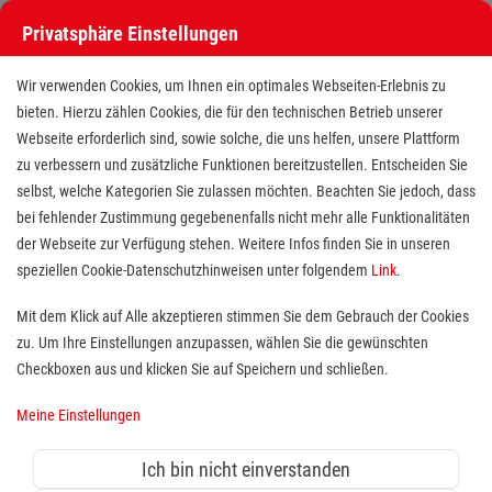
Privatsphäre Einstellungen
Wir verwenden Cookies, um Ihnen ein optimales Webseiten-Erlebnis zu
bieten. Hierzu zählen Cookies, die für den technischen Betrieb unserer
Webseite erforderlich sind, sowie solche, die uns helfen, unsere Plattform
zu verbessern und zusätzliche Funktionen bereitzustellen. Entscheiden Sie
selbst, welche Kategorien Sie zulassen möchten. Beachten Sie jedoch, dass
bei fehlender Zustimmung gegebenenfalls nicht mehr alle Funktionalitäten
der Webseite zur Verfügung stehen. Weitere Infos finden Sie in unseren
Medizinische Fachkraft (m/w/d)
speziellen Cookie-Datenschutzhinweisen unter folgendem
Link
.
an einer Förderschule in Bergheim
Mit dem Klick auf Alle akzeptieren stimmen Sie dem Gebrauch der Cookies
zu. Um Ihre Einstellungen anzupassen, wählen Sie die gewünschten
Standort(e):
Bergheim
Checkboxen aus und klicken Sie auf Speichern und schließen.
Meine Einstellungen
Sie interessieren sich für medizinische Arbeit in einem
Ich bin nicht einverstanden
pädagogischen Umfeld und möchten Ihre