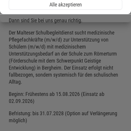
Fachkompetenz sinnstiftend im schulischen Alltag
Alle akzeptieren
einsetzen?
Dann sind Sie bei uns genau richtig.
Der Malteser Schulbegleitdienst sucht medizinische
Pflegefachkräfte (m/w/d) zur Unterstützung von
Schülern (m/w/d) mit medizinischem
Unterstützungsbedarf an der Schule zum Römerturm
(Förderschule mit dem Schwerpunkt Geistige
Entwicklung) in Bergheim. Der Einsatz erfolgt nicht
fallbezogen, sondern systemisch für den schulischen
Alltag.
Beginn: Frühestens ab 15.08.2026 (Einsatz ab
02.09.2026)
Befristung: bis 31.07.2028 (Option auf Verlängerung
möglich)