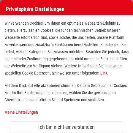
Privatsphäre Einstellungen
Wir verwenden Cookies, um Ihnen ein optimales Webseiten-Erlebnis zu
bieten. Hierzu zählen Cookies, die für den technischen Betrieb unserer
Webseite erforderlich sind, sowie solche, die uns helfen, unsere Plattform
zu verbessern und zusätzliche Funktionen bereitzustellen. Entscheiden Sie
selbst, welche Kategorien Sie zulassen möchten. Beachten Sie jedoch, dass
bei fehlender Zustimmung gegebenenfalls nicht mehr alle Funktionalitäten
der Webseite zur Verfügung stehen. Weitere Infos finden Sie in unseren
MFA/OTA/Notfallsanitäter
speziellen Cookie-Datenschutzhinweisen unter folgendem
Link
.
(m/w/d) für unser
Mit dem Klick auf Alle akzeptieren stimmen Sie dem Gebrauch der Cookies
zu. Um Ihre Einstellungen anzupassen, wählen Sie die gewünschten
Herzkatheterlabor
Checkboxen aus und klicken Sie auf Speichern und schließen.
Standort(e):
Erlangen
Meine Einstellungen
Ich bin nicht einverstanden
Vollzeit (39 Std.) ∼