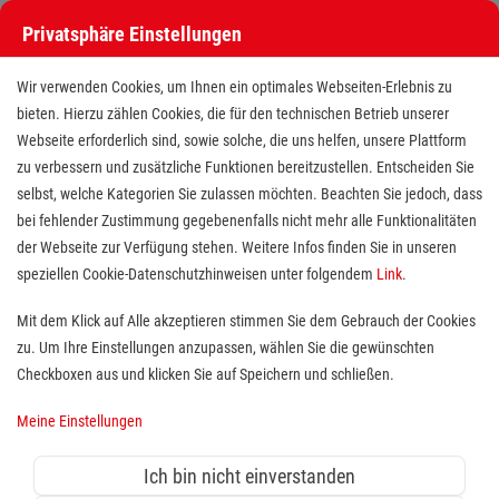
Privatsphäre Einstellungen
Stellenangebote bei den Maltesern
Wir verwenden Cookies, um Ihnen ein optimales Webseiten-Erlebnis zu
bieten. Hierzu zählen Cookies, die für den technischen Betrieb unserer
Webseite erforderlich sind, sowie solche, die uns helfen, unsere Plattform
zu verbessern und zusätzliche Funktionen bereitzustellen. Entscheiden Sie
selbst, welche Kategorien Sie zulassen möchten. Beachten Sie jedoch, dass
bei fehlender Zustimmung gegebenenfalls nicht mehr alle Funktionalitäten
der Webseite zur Verfügung stehen. Weitere Infos finden Sie in unseren
Stellenangebote bei den Maltesern
speziellen Cookie-Datenschutzhinweisen unter folgendem
Link
.
Finde deutschlandweit offene Stellen bei einem der größten
Mit dem Klick auf Alle akzeptieren stimmen Sie dem Gebrauch der Cookies
Arbeitgeber im Gesundheits- und Sozialwesen in Vollzeit,
zu. Um Ihre Einstellungen anzupassen, wählen Sie die gewünschten
Teilzeit, als Minijob, Trainee oder FSJ!
Checkboxen aus und klicken Sie auf Speichern und schließen.
Meine Einstellungen
Suche
Ich bin nicht einverstanden
Jobs suchen