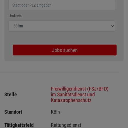
Wählen Sie den Umkreis für die Jobsuche
Umkreis
Jobs suchen
Freiwilligendienst (FSJ/BFD)
Stelle
im Sanitätsdienst und
Katastrophenschutz
Standort
Köln 
Tätigkeitsfeld
Rettungsdienst