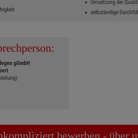
Umsetzung der Qualit
higkeit
selbständige Durchfüh
rechperson:
flegen gGmbH
bert
leitung)
unkompliziert bewerben - über u