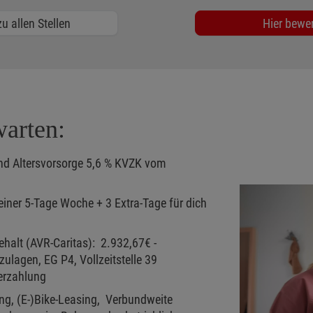
u allen Stellen
Hier bewe
warten:
und Altersvorsorge 5,6 % KVZK vom
 einer 5-Tage Woche + 3 Extra-Tage für dich
ehalt (AVR-Caritas): 2.932,67€ -
ulagen, EG P4, Vollzeitstelle 39
erzahlung
ng, (E-)Bike-Leasing, Verbundweite