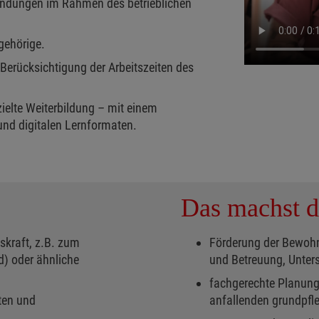
wendungen im Rahmen des betrieblichen
gehörige.
- Berücksichtigung der Arbeitszeiten des
ielte Weiterbildung – mit einem
nd digitalen Lernformaten.
Das machst d
skraft, z.B. zum
Förderung der Bewohn
d) oder ähnliche
und Betreuung, Unterst
fachgerechte Planung
ten und
anfallenden grundpfle