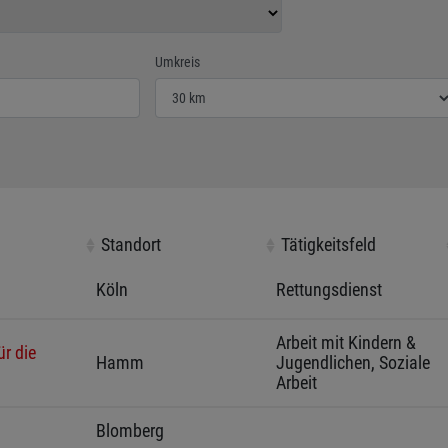
der Postleitzahl ein
Wählen Sie den Umkreis für die Jobsuche
Umkreis
Standort
Standort
Tätigkeitsfeld
Tätigkeitsfeld
Köln 
Rettungsdienst
Arbeit mit Kindern & 
ür die
Hamm 
Jugendlichen, Soziale 
Arbeit
Blomberg 