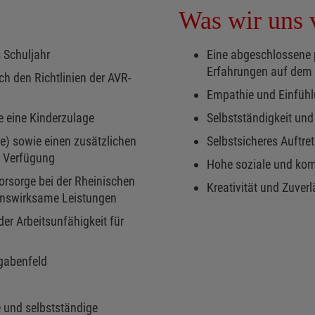
Was wir uns v
s Schuljahr
Eine abgeschlossene 
Erfahrungen auf dem 
ch den Richtlinien der AVR-
Empathie und Einfüh
 eine Kinderzulage
Selbstständigkeit und
e) sowie einen zusätzlichen
Selbstsicheres Auftre
n Verfügung
Hohe soziale und ko
vorsorge bei der Rheinischen
Kreativität und Zuverl
nswirksame Leistungen
er Arbeitsunfähigkeit für
fgabenfeld
 und selbstständige