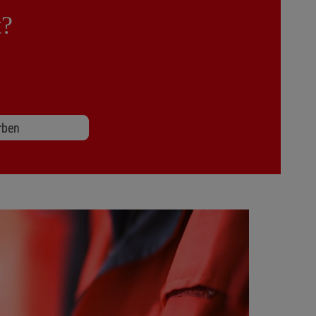
t?
rben