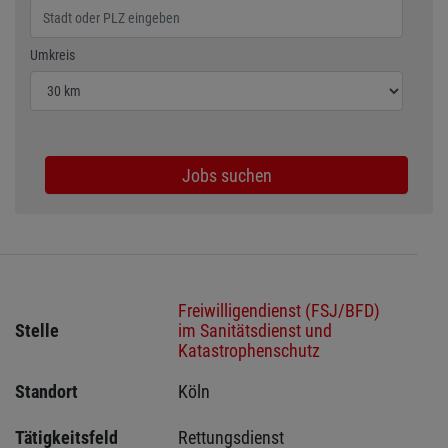
Wählen Sie den Umkreis für die Jobsuche
Umkreis
Jobs suchen
Freiwilligendienst (FSJ/BFD)
Stelle
im Sanitätsdienst und
Katastrophenschutz
Standort
Köln 
Tätigkeitsfeld
Rettungsdienst