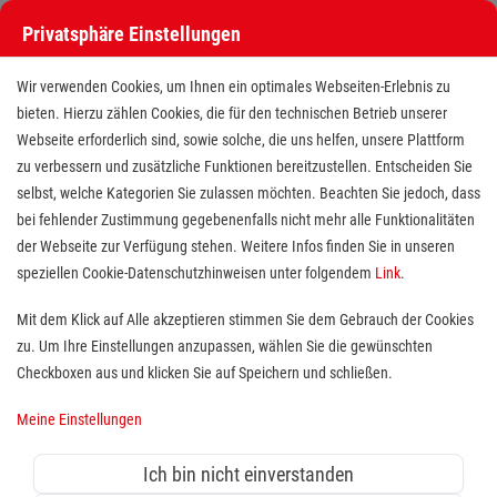
Privatsphäre Einstellungen
Stellenangebote bei den Maltesern
Wir verwenden Cookies, um Ihnen ein optimales Webseiten-Erlebnis zu
bieten. Hierzu zählen Cookies, die für den technischen Betrieb unserer
Webseite erforderlich sind, sowie solche, die uns helfen, unsere Plattform
zu verbessern und zusätzliche Funktionen bereitzustellen. Entscheiden Sie
selbst, welche Kategorien Sie zulassen möchten. Beachten Sie jedoch, dass
bei fehlender Zustimmung gegebenenfalls nicht mehr alle Funktionalitäten
der Webseite zur Verfügung stehen. Weitere Infos finden Sie in unseren
Stellenangebote bei den Maltesern
speziellen Cookie-Datenschutzhinweisen unter folgendem
Link
.
Finde deutschlandweit offene Stellen bei einem der größten
Mit dem Klick auf Alle akzeptieren stimmen Sie dem Gebrauch der Cookies
Arbeitgeber im Gesundheits- und Sozialwesen in Vollzeit,
zu. Um Ihre Einstellungen anzupassen, wählen Sie die gewünschten
Teilzeit, als Minijob, Trainee oder FSJ!
Checkboxen aus und klicken Sie auf Speichern und schließen.
Meine Einstellungen
Suche
Ich bin nicht einverstanden
Jobs suchen