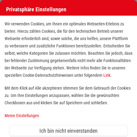
Privatsphäre Einstellungen
Wir verwenden Cookies, um Ihnen ein optimales Webseiten-Erlebnis zu
bieten. Hierzu zählen Cookies, die für den technischen Betrieb unserer
Webseite erforderlich sind, sowie solche, die uns helfen, unsere Plattform
zu verbessern und zusätzliche Funktionen bereitzustellen. Entscheiden Sie
selbst, welche Kategorien Sie zulassen möchten. Beachten Sie jedoch, dass
bei fehlender Zustimmung gegebenenfalls nicht mehr alle Funktionalitäten
der Webseite zur Verfügung stehen. Weitere Infos finden Sie in unseren
Freiwilliges Soziales Jahr (FSJ /
speziellen Cookie-Datenschutzhinweisen unter folgendem
Link
.
BFD) in der Tagespflege (mit
Mit dem Klick auf Alle akzeptieren stimmen Sie dem Gebrauch der Cookies
zu. Um Ihre Einstellungen anzupassen, wählen Sie die gewünschten
Führerschein)
Checkboxen aus und klicken Sie auf Speichern und schließen.
Standort(e):
Hünxe-Drevenack
Meine Einstellungen
Standort: Hünxe
Ich bin nicht einverstanden
Dein Freiwilligendienst bei den Maltesern