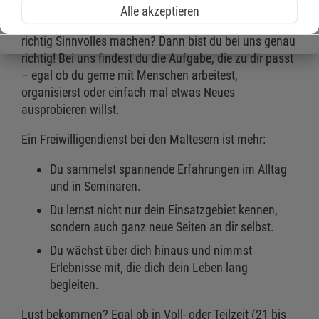
Alle akzeptieren
Du willst dich sozial engagieren und gleichzeitig etwas
richtig Sinnvolles machen? Dann bist du bei uns genau
richtig! Bei uns findest du die Aufgabe, die zu dir passt
– egal ob du gerne mit Menschen arbeitest,
organisierst oder einfach mal etwas Neues
ausprobieren willst.
Ein Freiwilligendienst bei den Maltesern ist mehr:
Du sammelst spannende Erfahrungen im Alltag
und in Seminaren.
Du lernst nicht nur dein Einsatzgebiet kennen,
sondern auch ganz neue Seiten an dir selbst.
Du wächst über dich hinaus und nimmst
Erlebnisse mit, die dich dein Leben lang
begleiten.
Lust bekommen? Egal ob in Voll- oder Teilzeit (21 bis