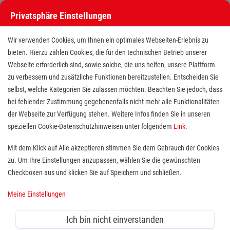
Privatsphäre Einstellungen
Wir verwenden Cookies, um Ihnen ein optimales Webseiten-Erlebnis zu
bieten. Hierzu zählen Cookies, die für den technischen Betrieb unserer
Webseite erforderlich sind, sowie solche, die uns helfen, unsere Plattform
zu verbessern und zusätzliche Funktionen bereitzustellen. Entscheiden Sie
selbst, welche Kategorien Sie zulassen möchten. Beachten Sie jedoch, dass
bei fehlender Zustimmung gegebenenfalls nicht mehr alle Funktionalitäten
der Webseite zur Verfügung stehen. Weitere Infos finden Sie in unseren
Freiwilliges Soziales Jahr
speziellen Cookie-Datenschutzhinweisen unter folgendem
Link
.
(FSJ/BFD) im Sanitätsdienst und
Mit dem Klick auf Alle akzeptieren stimmen Sie dem Gebrauch der Cookies
zu. Um Ihre Einstellungen anzupassen, wählen Sie die gewünschten
Katastrophenschutz beim Malteser
Checkboxen aus und klicken Sie auf Speichern und schließen.
Hilfsdienst in Bremen
Meine Einstellungen
Standort(e):
Bremen
Ich bin nicht einverstanden
In Deinem Freiwilligen Sozialen Jahr bei dem Malteser