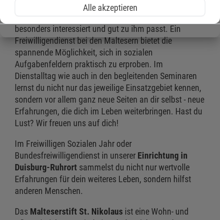
Wer sich sozial engagieren möchte, ist bei uns herzlich
Alle akzeptieren
willkommen. Jeder findet bei uns die Tätigkeit, die ihn
besonders interessiert und gut zu ihm passt. Ein
Freiwilligendienst bei den Maltesern bietet die
spannende Möglichkeit, sich in sozialen
Aufgabenfeldern praktisch zu erproben. Im
Dienstalltag wie auch in den begleitenden Seminaren
lernst du nicht nur das jeweilige Einsatzgebiet kennen,
sondern vor allem ganz neue Seiten an dir selbst - neue
Erfahrungen, die dich im Leben weiterbringen. Hast du
Lust? Wir freuen uns auf dich!
Im Freiwilligen Sozialen Jahr oder
Bundesfreiwilligendienst in unserer
Einrichtung in
Duisburg-Ruhrort
sammelst du nicht nur wertvolle
Erfahrungen für dein weiteres Leben, sondern hilfst
anderen Menschen.
Das
Malteserstift St. Nikolaus
ist eine Wohn- und