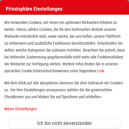
Privatsphäre Einstellungen
Wir verwenden Cookies, um Ihnen ein optimales Webseiten-Erlebnis zu
bieten. Hierzu zählen Cookies, die für den technischen Betrieb unserer
Webseite erforderlich sind, sowie solche, die uns helfen, unsere Plattform
zu verbessern und zusätzliche Funktionen bereitzustellen. Entscheiden Sie
selbst, welche Kategorien Sie zulassen möchten. Beachten Sie jedoch, dass
bei fehlender Zustimmung gegebenenfalls nicht mehr alle Funktionalitäten
der Webseite zur Verfügung stehen. Weitere Infos finden Sie in unseren
Freiwilliges Soziales Jahr (BFD /
speziellen Cookie-Datenschutzhinweisen unter folgendem
Link
.
FSJ) in der stationären Altenhilfe
Mit dem Klick auf Alle akzeptieren stimmen Sie dem Gebrauch der Cookies
zu. Um Ihre Einstellungen anzupassen, wählen Sie die gewünschten
in Duisburg-Ruhrort
Checkboxen aus und klicken Sie auf Speichern und schließen.
Standort(e):
Duisburg
Meine Einstellungen
Über uns:
Ich bin nicht einverstanden