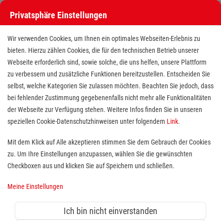
Privatsphäre Einstellungen
Wir verwenden Cookies, um Ihnen ein optimales Webseiten-Erlebnis zu
bieten. Hierzu zählen Cookies, die für den technischen Betrieb unserer
Webseite erforderlich sind, sowie solche, die uns helfen, unsere Plattform
zu verbessern und zusätzliche Funktionen bereitzustellen. Entscheiden Sie
selbst, welche Kategorien Sie zulassen möchten. Beachten Sie jedoch, dass
bei fehlender Zustimmung gegebenenfalls nicht mehr alle Funktionalitäten
der Webseite zur Verfügung stehen. Weitere Infos finden Sie in unseren
Freiwilliges Soziales Jahr (BFD /
speziellen Cookie-Datenschutzhinweisen unter folgendem
Link
.
FSJ) in der stationären Altenhilfe
Mit dem Klick auf Alle akzeptieren stimmen Sie dem Gebrauch der Cookies
zu. Um Ihre Einstellungen anzupassen, wählen Sie die gewünschten
Standort(e):
Hünxe
Checkboxen aus und klicken Sie auf Speichern und schließen.
Über uns:
Meine Einstellungen
Wer sich sozial engagieren möchte, ist bei uns herzlich
Ich bin nicht einverstanden
willkommen. Jeder findet bei uns die Tätigkeit, die ihn