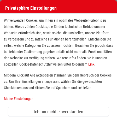
Privatsphäre Einstellungen
Wir verwenden Cookies, um Ihnen ein optimales Webseiten-Erlebnis zu
bieten. Hierzu zählen Cookies, die für den technischen Betrieb unserer
Webseite erforderlich sind, sowie solche, die uns helfen, unsere Plattform
zu verbessern und zusätzliche Funktionen bereitzustellen. Entscheiden Sie
selbst, welche Kategorien Sie zulassen möchten. Beachten Sie jedoch, dass
bei fehlender Zustimmung gegebenenfalls nicht mehr alle Funktionalitäten
der Webseite zur Verfügung stehen. Weitere Infos finden Sie in unseren
Freiwilliges Soziales Jahr (BFD /
speziellen Cookie-Datenschutzhinweisen unter folgendem
Link
.
FSJ) in der stationären Altenhilfe
Mit dem Klick auf Alle akzeptieren stimmen Sie dem Gebrauch der Cookies
zu. Um Ihre Einstellungen anzupassen, wählen Sie die gewünschten
Standort(e):
Duisburg-Mündelheim
Checkboxen aus und klicken Sie auf Speichern und schließen.
Über uns:
Meine Einstellungen
Wer sich sozial engagieren möchte, ist bei uns herzlich
Ich bin nicht einverstanden
willkommen. Jeder findet bei uns die Tätigkeit, die ihn