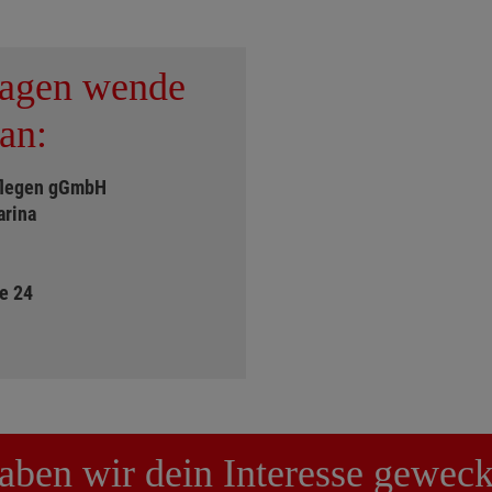
ragen wende
an:
flegen gGmbH
arina
e 24
aben wir dein Interesse geweck