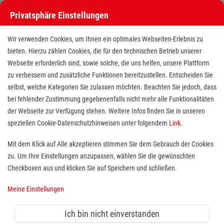
Privatsphäre Einstellungen
Wir verwenden Cookies, um Ihnen ein optimales Webseiten-Erlebnis zu
bieten. Hierzu zählen Cookies, die für den technischen Betrieb unserer
Webseite erforderlich sind, sowie solche, die uns helfen, unsere Plattform
zu verbessern und zusätzliche Funktionen bereitzustellen. Entscheiden Sie
selbst, welche Kategorien Sie zulassen möchten. Beachten Sie jedoch, dass
bei fehlender Zustimmung gegebenenfalls nicht mehr alle Funktionalitäten
der Webseite zur Verfügung stehen. Weitere Infos finden Sie in unseren
Freiwilliges Soziales Jahr (BFD /
speziellen Cookie-Datenschutzhinweisen unter folgendem
Link
.
FSJ) in der stationären Altenhilfe
Mit dem Klick auf Alle akzeptieren stimmen Sie dem Gebrauch der Cookies
zu. Um Ihre Einstellungen anzupassen, wählen Sie die gewünschten
Standort(e):
Essen
Checkboxen aus und klicken Sie auf Speichern und schließen.
Über uns:
Meine Einstellungen
Wer sich sozial engagieren möchte, ist bei uns herzlich
Ich bin nicht einverstanden
willkommen. Jeder findet bei uns die Tätigkeit, die ihn