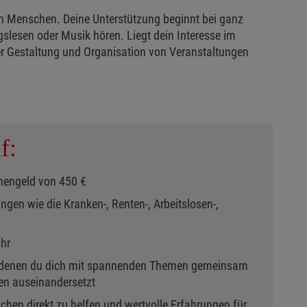
en Menschen. Deine Unterstützung beginnt bei ganz
slesen oder Musik hören. Liegt dein Interesse im
der Gestaltung und Organisation von Veranstaltungen
f:
hengeld von 450 €
ngen wie die Kranken-, Renten-, Arbeitslosen-,
ahr
 denen du dich mit spannenden Themen gemeinsam
gen auseinandersetzt
chen direkt zu helfen und wertvolle Erfahrungen für