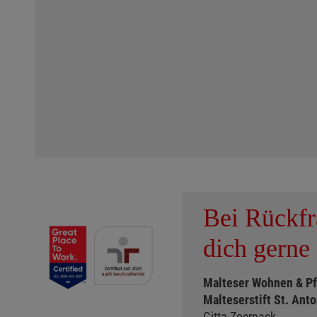
Bei Rückf
dich gerne 
Malteser Wohnen & P
Malteserstift St. Ant
Gitta Zoernack