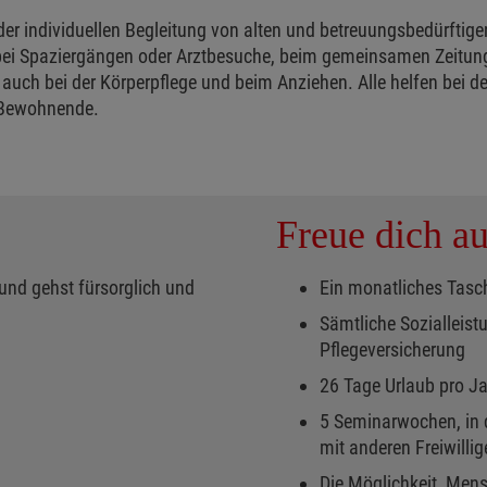
er individuellen Begleitung von alten und betreuungsbedürftig
 bei Spaziergängen oder Arztbesuche, beim gemeinsamen Zeitung
 auch bei der Körperpflege und beim Anziehen. Alle helfen bei 
r Bewohnende.
Freue dich au
nd gehst fürsorglich und
Ein monatliches Tasc
Sämtliche Sozialleistu
Pflegeversicherung
26 Tage Urlaub pro J
5 Seminarwochen, in
mit anderen Freiwilli
Die Möglichkeit, Mens