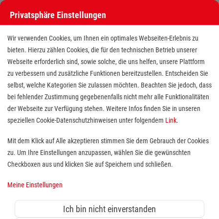
Privatsphäre Einstellungen
Wir verwenden Cookies, um Ihnen ein optimales Webseiten-Erlebnis zu
bieten. Hierzu zählen Cookies, die für den technischen Betrieb unserer
Webseite erforderlich sind, sowie solche, die uns helfen, unsere Plattform
zu verbessern und zusätzliche Funktionen bereitzustellen. Entscheiden Sie
selbst, welche Kategorien Sie zulassen möchten. Beachten Sie jedoch, dass
bei fehlender Zustimmung gegebenenfalls nicht mehr alle Funktionalitäten
der Webseite zur Verfügung stehen. Weitere Infos finden Sie in unseren
Freiwilligendienstler (BFD/FSJ)
speziellen Cookie-Datenschutzhinweisen unter folgendem
Link
.
in einer Erstaufnahmeeinrichtung
Mit dem Klick auf Alle akzeptieren stimmen Sie dem Gebrauch der Cookies
zu. Um Ihre Einstellungen anzupassen, wählen Sie die gewünschten
für Geflüchtete (m/w/d)
Checkboxen aus und klicken Sie auf Speichern und schließen.
Standort(e):
Schwerin
Meine Einstellungen
Für eine Erstaufnahmeeinrichtung für Geflüchtete in
Schwerin suchen wir zum 01.09.2026 Unterstützung
Ich bin nicht einverstanden
für die Betreuung von geflüchteten Kindern und