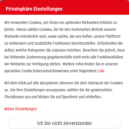
Privatsphäre Einstellungen
Wir verwenden Cookies, um Ihnen ein optimales Webseiten-Erlebnis zu
bieten. Hierzu zählen Cookies, die für den technischen Betrieb unserer
Webseite erforderlich sind, sowie solche, die uns helfen, unsere Plattform
zu verbessern und zusätzliche Funktionen bereitzustellen. Entscheiden Sie
selbst, welche Kategorien Sie zulassen möchten. Beachten Sie jedoch, dass
bei fehlender Zustimmung gegebenenfalls nicht mehr alle Funktionalitäten
der Webseite zur Verfügung stehen. Weitere Infos finden Sie in unseren
Freiwilligendienst (FSJ/BFD) im
speziellen Cookie-Datenschutzhinweisen unter folgendem
Link
.
Rettungsdienst und
Mit dem Klick auf Alle akzeptieren stimmen Sie dem Gebrauch der Cookies
zu. Um Ihre Einstellungen anzupassen, wählen Sie die gewünschten
Krankentransport
Checkboxen aus und klicken Sie auf Speichern und schließen.
Standort(e):
Essen
Meine Einstellungen
Wer sich sozial engagieren möchte, ist bei uns herzlich
willkommen. Jeder findet bei uns die Tätigkeit, die ihn
Ich bin nicht einverstanden
besonders interessiert und gut zu ihm passt. Wir