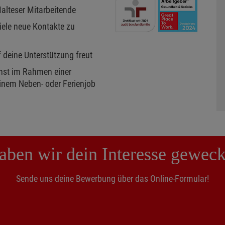
Malteser Mitarbeitende
iele neue Kontakte zu
f deine Unterstützung freut
enst im Rahmen einer
inem Neben- oder Ferienjob
aben wir dein Interesse geweck
Sende uns deine Bewerbung über das Online-Formular!