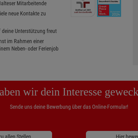
Malteser Mitarbeitende
iele neue Kontakte zu
f deine Unterstützung freut
enst im Rahmen einer
inem Neben- oder Ferienjob
aben wir dein Interesse geweck
Sende uns deine Bewerbung über das Online-Formular!
u allen Stellen
Hier bewe