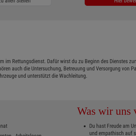
u allen Stellen
Hier bewe
m im Rettungsdienst. Dafür wirst du zu Beginn des Dienstes zu
hören auch die Untersuchung, Betreuung und Versorgung von Pa
hrzeuge und unterstützt die Wachleitung.
Was wir uns v
onat
Du hast Freude am U
und empathisch auf s
nten-, Arbeitslosen-,