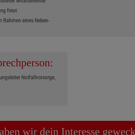
Malteser Mitarbeitende
ung freut
 im Rahmen eines Neben-
rechperson:
ungsleiter Notfallvorsorge,
aben wir dein Interesse geweck