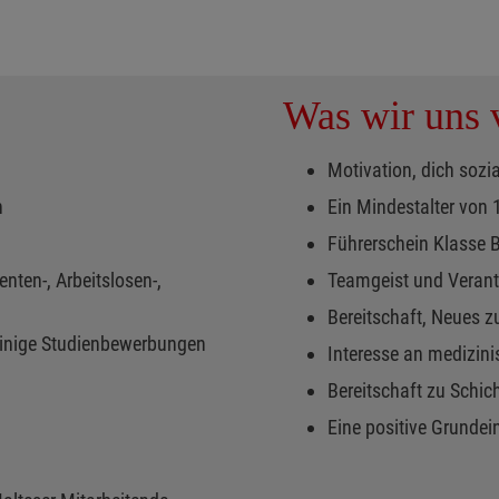
Was wir uns v
Motivation, dich sozi
n
Ein Mindestalter von
Führerschein Klasse 
nten-, Arbeitslosen-,
Teamgeist und Veran
Bereitschaft, Neues z
 einige Studienbewerbungen
Interesse an medizin
Bereitschaft zu Schi
Eine positive Grundei