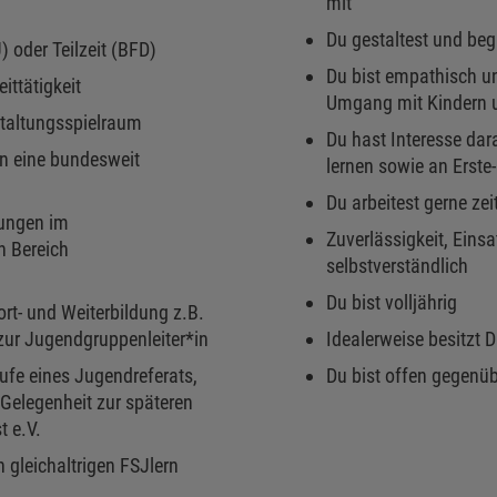
mit
Du gestaltest und beg
) oder Teilzeit (BFD)
Du bist empathisch un
ittätigkeit
Umgang mit Kindern 
staltungsspielraum
Du hast Interesse dar
n eine bundesweit
lernen sowie an Erste
Du arbeitest gerne zei
rungen im
Zuverlässigkeit, Eins
n Bereich
selbstverständlich
Du bist volljährig
t- und Weiterbildung z.B.
zur Jugendgruppenleiter*in
Idealerweise besitzt 
äufe eines Jugendreferats,
Du bist offen gegenüb
Gelegenheit zur späteren
t e.V.
 gleichaltrigen FSJlern