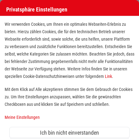
Privatsphäre Einstellungen
Wir verwenden Cookies, um Ihnen ein optimales Webseiten-Erlebnis zu
bieten. Hierzu zählen Cookies, die für den technischen Betrieb unserer
Webseite erforderlich sind, sowie solche, die uns helfen, unsere Plattform
zu verbessern und zusätzliche Funktionen bereitzustellen. Entscheiden Sie
selbst, welche Kategorien Sie zulassen möchten. Beachten Sie jedoch, dass
bei fehlender Zustimmung gegebenenfalls nicht mehr alle Funktionalitäten
der Webseite zur Verfügung stehen. Weitere Infos finden Sie in unseren
Freiwilligendienst (FSJ/BFD)
speziellen Cookie-Datenschutzhinweisen unter folgendem
Link
.
Lager & Logistik
Mit dem Klick auf Alle akzeptieren stimmen Sie dem Gebrauch der Cookies
zu. Um Ihre Einstellungen anzupassen, wählen Sie die gewünschten
Standort(e):
Nürtingen
Checkboxen aus und klicken Sie auf Speichern und schließen.
Wer sich sozial engagieren möchte, ist bei uns herzlich
Meine Einstellungen
willkommen. Jeder findet bei uns die Tätigkeit, die ihn
besonders interessiert und gut zu ihm passt. Ein
Ich bin nicht einverstanden
Freiwilligendienst bei den Maltesern bietet die