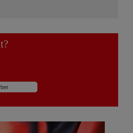
t?
rben