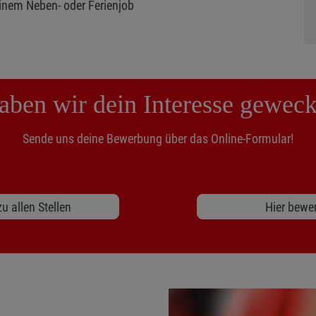
inem Neben- oder Ferienjob
aben wir dein Interesse geweck
Sende uns deine Bewerbung über das Online-Formular!
u allen Stellen
Hier bewe